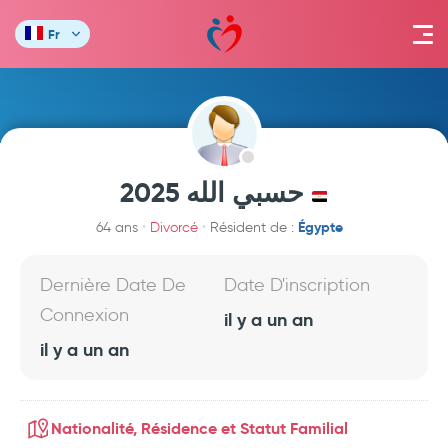
Fr
حسبي الله 2025
Égypte
64 ans
Divorcé
Résident de :
Dernière Date De
Date D'inscription
Connexion
il y a un an
il y a un an
Nationalité, Résidence et Statut Familial