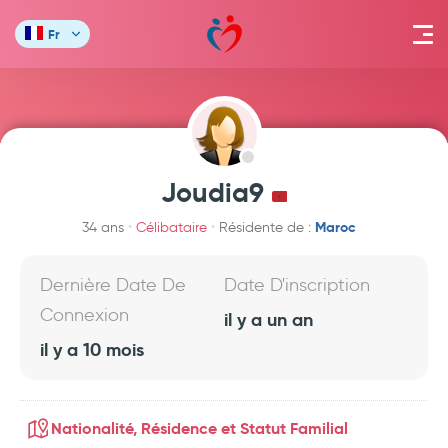
Fr
Joudia9
Maroc
34 ans
Célibataire
Résidente de :
Dernière Date De
Date D'inscription
Connexion
il y a un an
il y a 10 mois
Nationalité, Résidence et Statut Familial