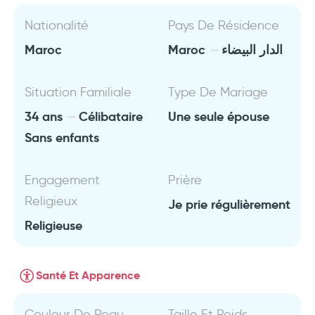
Nationalité
Pays De Résidence
Maroc
Maroc
الدار البيضاء
Situation Familiale
Type De Mariage
34 ans
Célibataire
Une seule épouse
Sans enfants
Engagement
Prière
Religieux
Je prie régulièrement
Religieuse
Santé Et Apparence
Couleur De Peau
Taille Et Poids