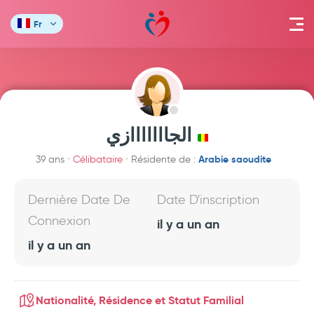
Fr
الجااااااازي
Arabie saoudite
39 ans
Célibataire
Résidente de :
Dernière Date De
Date D'inscription
Connexion
il y a un an
il y a un an
Nationalité, Résidence et Statut Familial