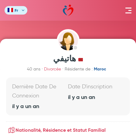
Fr
هاتيفي
Maroc
40 ans
Divorcée
Résidente de :
Dernière Date De
Date D'inscription
Connexion
il y a un an
il y a un an
Nationalité, Résidence et Statut Familial