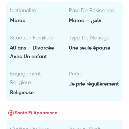
Nationalité
Pays De Résidence
Maroc
Maroc
فاس
Situation Familiale
Type De Mariage
40 ans
Divorcée
Une seule épouse
Avec Un enfant
Engagement
Prière
Religieux
Je prie régulièrement
Religieuse
Santé Et Apparence
Couleur De Peau
Taille Et Poids