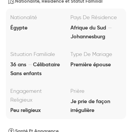
Nationalité, Résidence et Statut Familial
Nationalité
Pays De Résidence
Égypte
Afrique du Sud
Johannesburg
Situation Familiale
Type De Mariage
36 ans
Célibataire
Première épouse
Sans enfants
Engagement
Prière
Religieux
Je prie de façon
Peu religieux
irrégulière
Santé Et Apparence