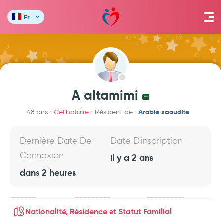
Fr
A altamimi
Arabie saoudite
48 ans
Célibataire
Résident de :
Dernière Date De
Date D'inscription
Connexion
il y a 2 ans
dans 2 heures
Nationalité, Résidence et Statut Familial