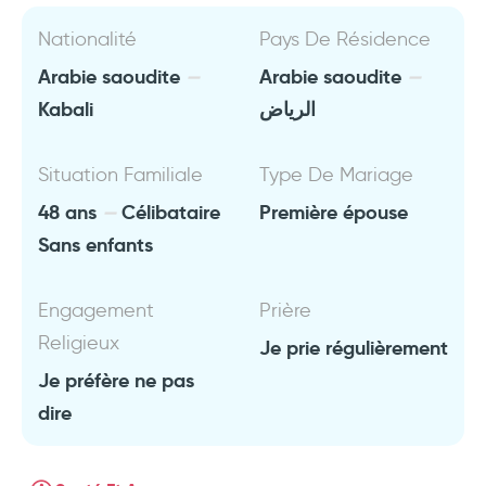
Nationalité
Pays De Résidence
Arabie saoudite
Arabie saoudite
Kabali
الرياض
Situation Familiale
Type De Mariage
48 ans
Célibataire
Première épouse
Sans enfants
Engagement
Prière
Religieux
Je prie régulièrement
Je préfère ne pas
dire