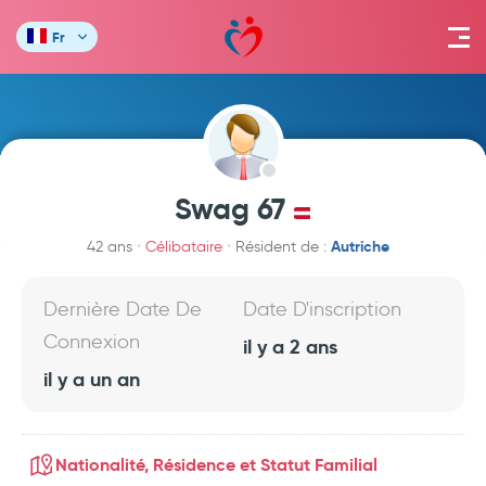
Fr
Swag 67
Autriche
42 ans
Célibataire
Résident de :
Dernière Date De
Date D'inscription
Connexion
il y a 2 ans
il y a un an
Nationalité, Résidence et Statut Familial