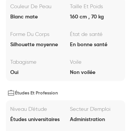
Couleur De Peau
Taille Et Poids
Blanc mate
160 cm , 70 kg
Forme Du Corps
État de santé
Silhouette moyenne
En bonne santé
Tabagisme
Voile
Oui
Non voilée
Études Et Profession
Niveau D'étude
Secteur D'emploi
Études universitaires
Administration