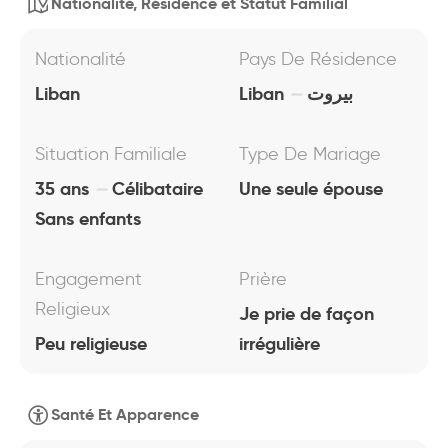
Nationalité, Résidence et Statut Familial
Nationalité
Pays De Résidence
Liban
Liban
بيروت
Situation Familiale
Type De Mariage
35 ans
Célibataire
Une seule épouse
Sans enfants
Engagement
Prière
Religieux
Je prie de façon
Peu religieuse
irrégulière
Santé Et Apparence