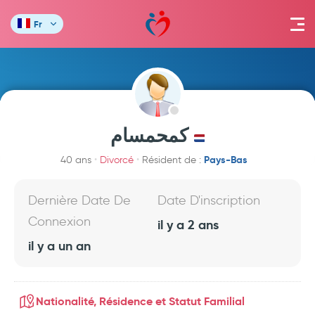
Fr
كمحمسام
Pays-Bas
40 ans
Divorcé
Résident de :
Dernière Date De
Date D'inscription
Connexion
il y a 2 ans
il y a un an
Nationalité, Résidence et Statut Familial