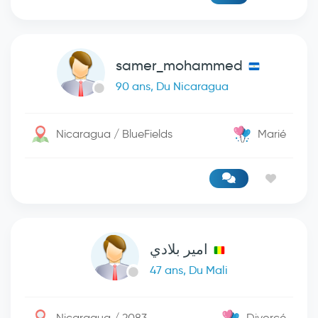
samer_mohammed
90 ans, Du Nicaragua
Nicaragua / BlueFields
Marié
امير بلادي
47 ans, Du Mali
Nicaragua / 2083
Divorcé