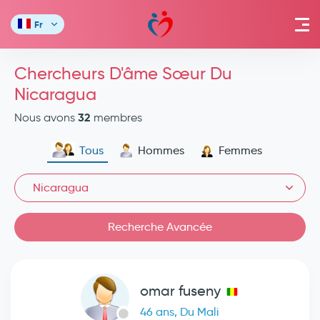
Fr
Chercheurs D'âme Sœur Du
Nicaragua
32
Nous avons
membres
Tous
Hommes
Femmes
Nicaragua
Recherche Avancée
omar fuseny
46 ans, Du Mali