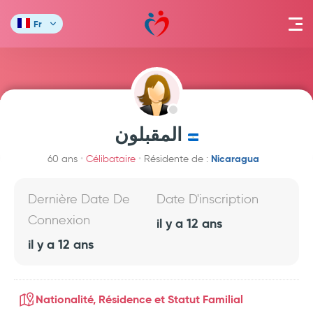
Fr
المقبلون
Nicaragua
60 ans
Célibataire
Résidente de :
Dernière Date De
Date D'inscription
Connexion
il y a 12 ans
il y a 12 ans
Nationalité, Résidence et Statut Familial