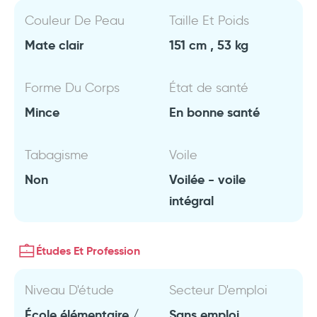
Couleur De Peau
Taille Et Poids
Mate clair
151 cm , 53 kg
Forme Du Corps
État de santé
Mince
En bonne santé
Tabagisme
Voile
Non
Voilée - voile
intégral
Études Et Profession
Niveau D'étude
Secteur D'emploi
École élémentaire /
Sans emploi