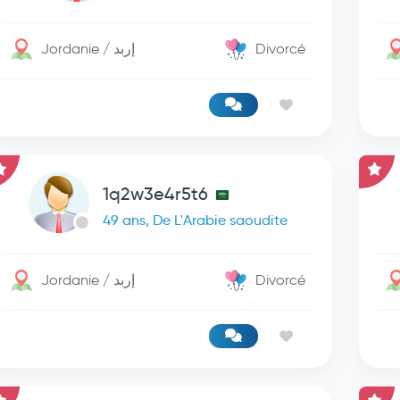
Jordanie / إربد
Divorcé
1q2w3e4r5t6
49 ans, De L'Arabie saoudite
Jordanie / إربد
Divorcé