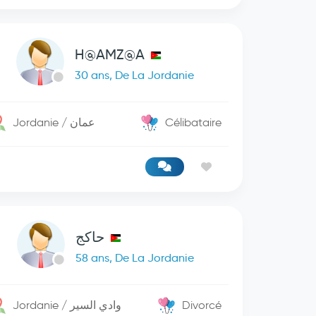
H@AMZ@A
30 ans, De La Jordanie
Jordanie / عمان
Célibataire
حاكج
58 ans, De La Jordanie
Jordanie / وادي السير
Divorcé