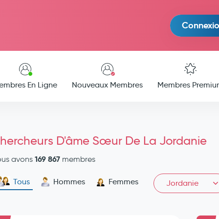
Connexi
embres En Ligne
Nouveaux Membres
Membres Premiu
hercheurs D'âme Sœur De La Jordanie
169 867
ous avons
membres
Tous
Hommes
Femmes
Jordanie