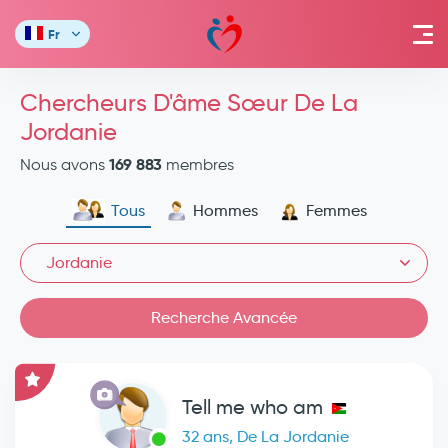
Fr
Chercheurs D'âme Sœur De La
Jordanie
169 883
Nous avons
membres
Tous
Hommes
Femmes
Jordanie
Recherche Avancée
Tell me who am
32 ans, De La Jordanie