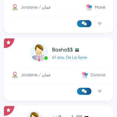
Jordanie / عمان
Marié
Basha$$
41 ans, De La Syrie
Jordanie / عمان
Divorcé