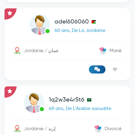
adel606060
60 ans, De La Jordanie
Jordanie / عمان
Marié
1q2w3e4r5t6
49 ans, De L'Arabie saoudite
Jordanie / إربد
Divorcé