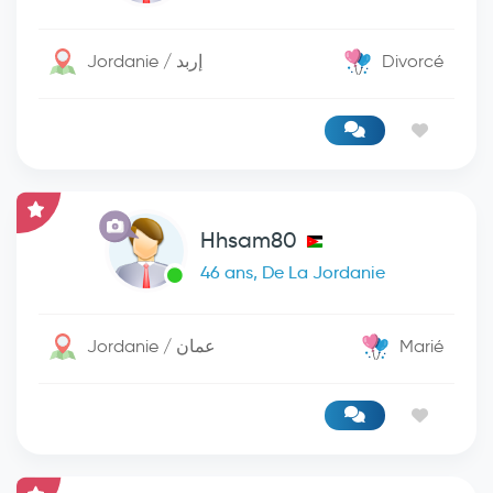
Jordanie / إربد
Divorcé
Hhsam80
46 ans, De La Jordanie
Jordanie / عمان
Marié