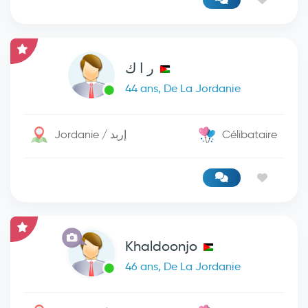
ر ا ك
44 ans, De La Jordanie
Jordanie / إربد
Célibataire
Khaldoonjo
46 ans, De La Jordanie