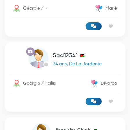
Géorgie / -
Marié
Sad12341
34 ans, De La Jordanie
Géorgie / Tbilisi
Divorcé