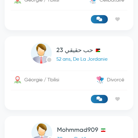
حب حقيقي 23
52 ans, De La Jordanie
Géorgie / Tbilisi
Divorcé
Mohmmad909