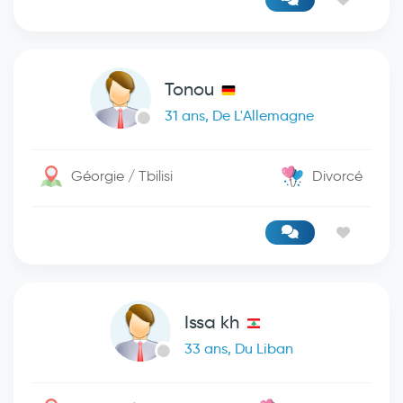
Tonou
31 ans, De L'Allemagne
Géorgie / Tbilisi
Divorcé
Issa kh
33 ans, Du Liban