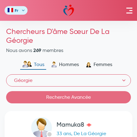
Fr
Chercheurs D'âme Sœur De La
Géorgie
269
Nous avons
membres
Tous
Hommes
Femmes
Géorgie
Recherche Avancée
Mamuka8
33 ans, De La Géorgie