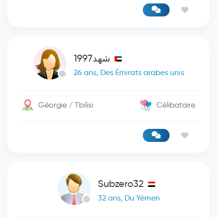
شهد1997
26 ans, Des Émirats arabes unis
Géorgie / Tbilisi
Célibataire
Subzero32
32 ans, Du Yémen