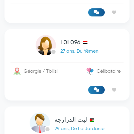
L0L096
27 ans, Du Yémen
Géorgie / Tbilisi
Célibataire
ليث الدرارجه
29 ans, De La Jordanie