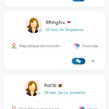
Rfhhgfvv
23 ans, De Singapour
République dominicaine / Santo Domingo De Guzman
Divorcée
Pat16
39 ans, De La Jordanie
République dominicaine / Barahona
Veuve