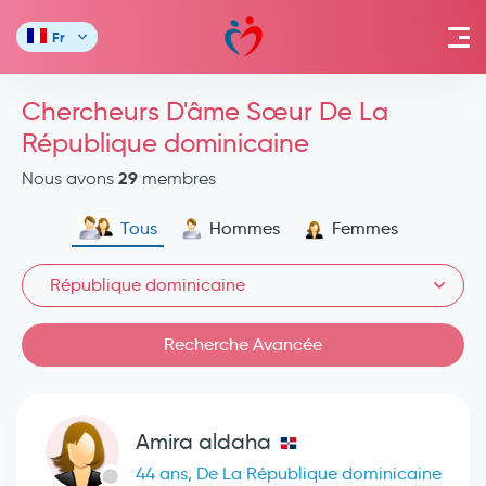
Fr
Chercheurs D'âme Sœur De La
République dominicaine
29
Nous avons
membres
Tous
Hommes
Femmes
République dominicaine
Recherche Avancée
Amira aldaha
44 ans, De La République dominicaine