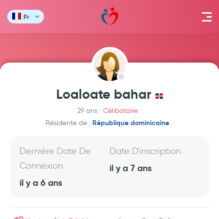
Fr
Loaloate bahar
29 ans
Célibataire
République dominicaine
Résidente de :
Dernière Date De
Date D'inscription
Connexion
il y a 7 ans
il y a 6 ans