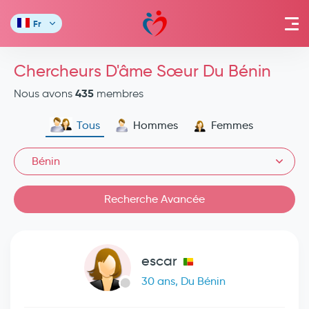
Fr
Chercheurs D'âme Sœur Du Bénin
435
Nous avons
membres
Tous
Hommes
Femmes
Bénin
Recherche Avancée
escar
30 ans, Du Bénin