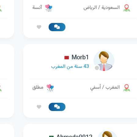
السعودية / الرياض
آنسة
Morb1
43 سنة من المغرب
المغرب / أسفي
مطلق