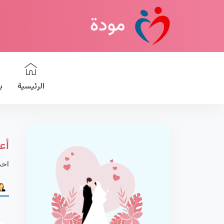
مودة
الرئيسية
ب
أع
احد