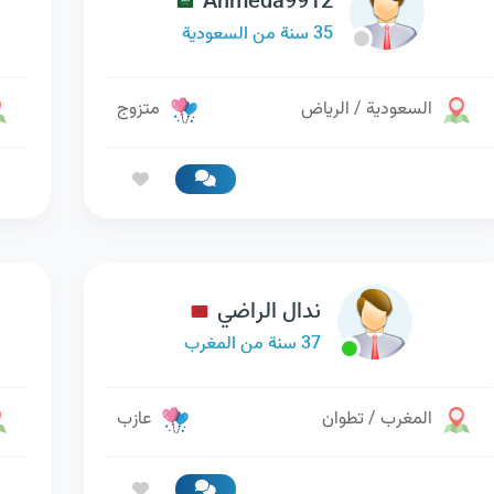
Ahmeda9912
35 سنة من السعودية
السعودية / الرياض
متزوج
ندال الراضي
37 سنة من المغرب
المغرب / تطوان
عازب