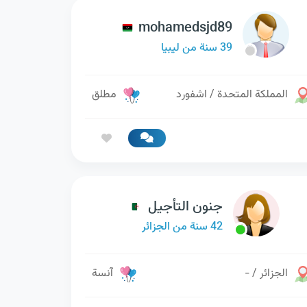
mohamedsjd89
39 سنة من ليبيا
المملكة المتحدة / اشفورد
مطلق
جنون التأجيل
42 سنة من الجزائر
الجزائر / -
آنسة