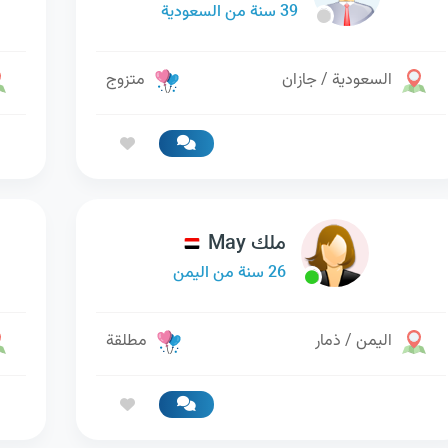
39 سنة من السعودية
السعودية / جازان
متزوج
ملك May
26 سنة من اليمن
اليمن / ذمار
مطلقة