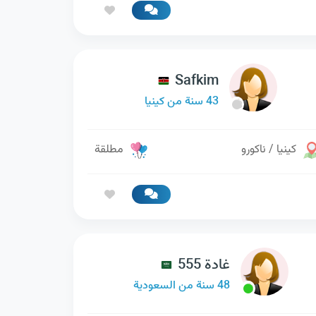
Safkim
43 سنة من كينيا
كينيا / ناكورو
مطلقة
غادة 555
48 سنة من السعودية