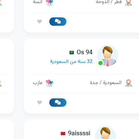
قطر / الدوحة
آنسة
Os 94
32 سنة من السعودية
السعودية / جدة
عازب
9aissssi