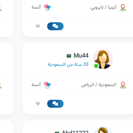
كينيا / نايروبي
آنسة
Mu44
33 سنة من السعودية
السعودية / الرياض
آنسة