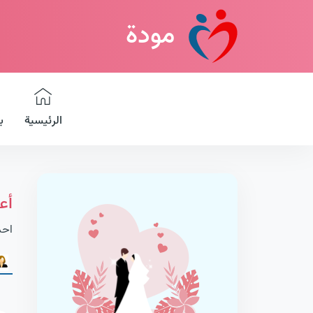
مودة
الرئيسية
ب
أع
احد