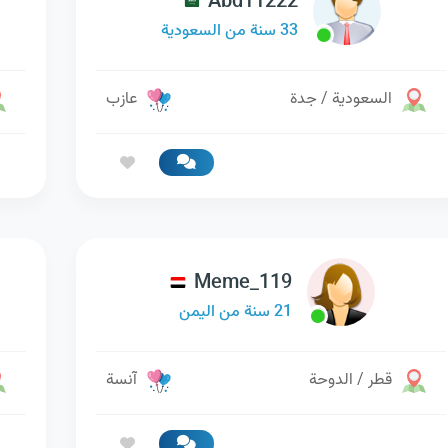
Abd11222
33 سنة من السعودية
السعودية / جدة
عازب
Meme_119
21 سنة من اليمن
قطر / الدوحة
آنسة