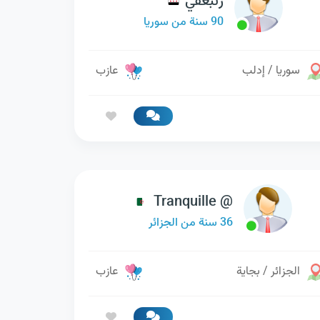
زنبعفي
90 سنة من سوريا
سوريا / إدلب
عازب
Tranquille @
36 سنة من الجزائر
الجزائر / بجاية
عازب