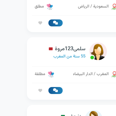
السعودية / الرياض
مطلق
سلمى123مروة
55 سنة من المغرب
المغرب / الدار البيضاء
مطلقة