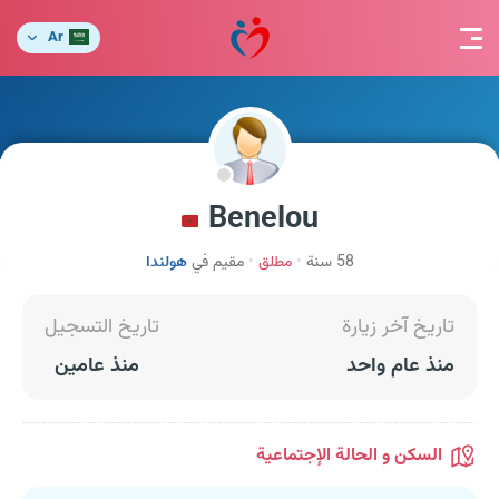
Ar
Benelou
58 سنة
مطلق
مقيم في
هولندا
تاريخ آخر زيارة
تاريخ التسجيل
منذ عام واحد
منذ عامين
السكن و الحالة الإجتماعية