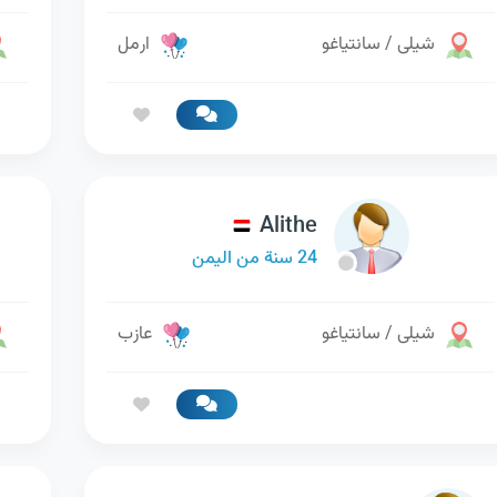
شيلى / سانتياغو
ارمل
Alithe
24 سنة من اليمن
شيلى / سانتياغو
عازب