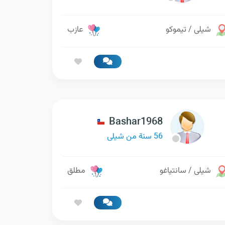
شيلى / تيموكو
عازب
Bashar1968
56 سنة من شيلى
شيلى / سانتياغو
مطلق