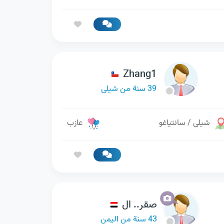
Zhang1
39 سنة من شيلى
شيلى / سانتياغو
عازب
صقر.. ال
43 سنة من اليمن