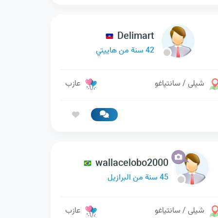
Delimart
42 سنة من هاييتي
شيلى / سانتياغو
عازب
wallacelobo2000
45 سنة من البرازيل
شيلى / سانتياغو
عازب