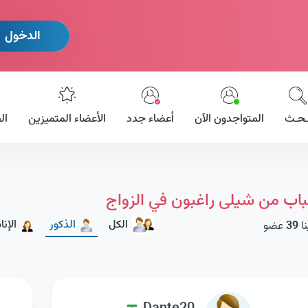
الدخول
ـحـث
المتواجدون الآن
أعضاء جدد
الأعضاء المتميزين
ال
اب من شيلى راغبون في الزواج
الكل
الذكور
الإن
نا
39
عضو