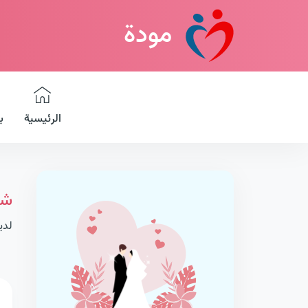
مودة
الرئيسية
ب
شب
لدي