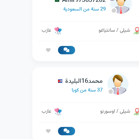
Amir973637282
29 سنة من السعودية
شيلى / سانتياغو
عازب
محمد16البليدة
37 سنة من كوبا
شيلى / اوسورنو
عازب