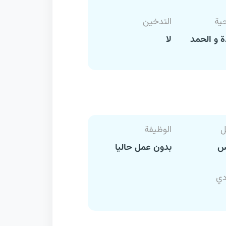
حية
التدخين
 و الحمد
لا
ل
الوظيفة
رس
بدون عمل حاليا
دي