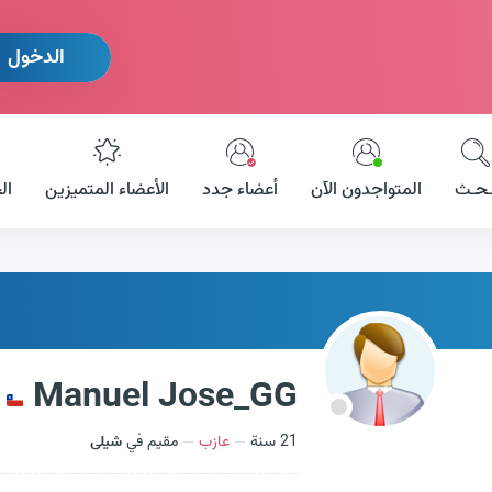
الدخول
ـحـث
المتواجدون الآن
أعضاء جدد
الأعضاء المتميزين
ال
Manuel Jose_GG
21 سنة
عازب
مقيم في
شيلى