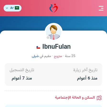
Ar
IbnuFulan
25 سنة
متزوج
مقيم في
شيلى
تاريخ آخر زيارة
تاريخ التسجيل
منذ 6 أعوام
منذ 7 أعوام
السكن و الحالة الإجتماعية