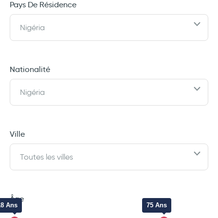
Pays De Résidence
Nigéria
Nationalité
Nigéria
Ville
Toutes les villes
Âge
18 Ans
75 Ans