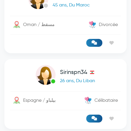
45 ans, Du Maroc
Oman / مسقط
Divorcée
Sirinspn34
26 ans, Du Liban
Espagne / بيلباو
Célibataire