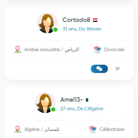
Cortado8
31 ans, Du Yémen
Arabie saoudite / الرياض
Divorcée
Amel13-
27 ans, De L'Algérie
Algérie / تلمسان
Célibataire