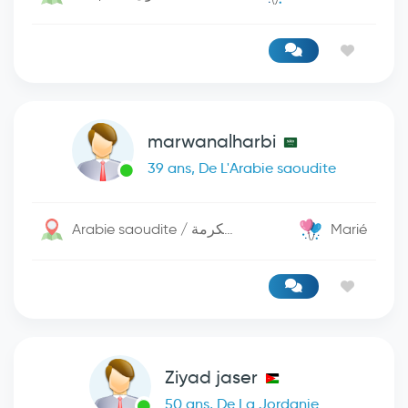
marwanalharbi
39 ans, De L'Arabie saoudite
Arabie saoudite / مكة المكرمة
Marié
Ziyad jaser
50 ans, De La Jordanie