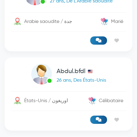
27 ans, De L'Arabie saoudite
Arabie saoudite / جدة
Marié
Abdul.bfdl
26 ans, Des États-Unis
États-Unis / اوريغون
Célibataire