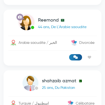
Reemond
44 ans, De L'Arabie saoudite
Arabie saoudite / الخبر
Divorcée
shahzaib azmat
25 ans, Du Pakistan
Turquie / اسطنبول
Célibataire