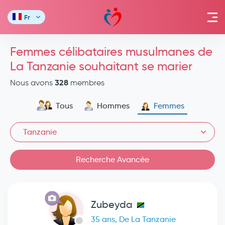
Fr
Femmes célibataires musulmanes de
La Tanzanie souhaitant se marier
328
Nous avons
membres
Tous
Hommes
Femmes
Tanzanie
Recherche Avancée
Zubeyda
35 ans, De La Tanzanie