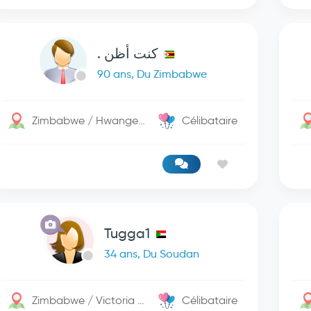
كنت أظن .
90 ans, Du Zimbabwe
Zimbabwe / Hwange National Park
Célibataire
Tugga1
34 ans, Du Soudan
Zimbabwe / Victoria Falls
Célibataire