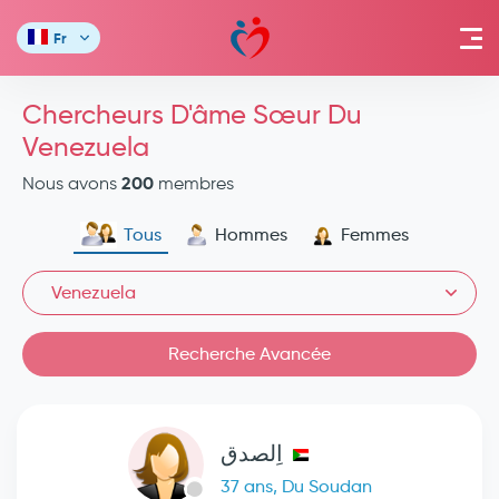
Fr
Chercheurs D'âme Sœur Du
Venezuela
200
Nous avons
membres
Tous
Hommes
Femmes
Venezuela
Recherche Avancée
اِلصدق
37 ans, Du Soudan