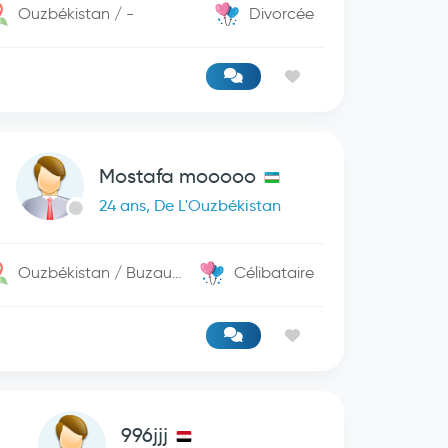
Ouzbékistan / -
Divorcée
Mostafa mooooo
24 ans, De L'Ouzbékistan
Ouzbékistan / Buzaubaj
Célibataire
996jjj