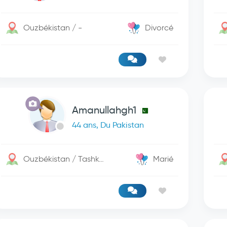
Ouzbékistan / -
Divorcé
Amanullahgh1
44 ans, Du Pakistan
Ouzbékistan / Tashkent
Marié