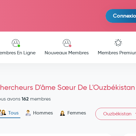
Connexi
embres En Ligne
Nouveaux Membres
Membres Premiu
hercheurs D'âme Sœur De L'Ouzbékistan
162
ous avons
membres
Tous
Hommes
Femmes
Ouzbékistan