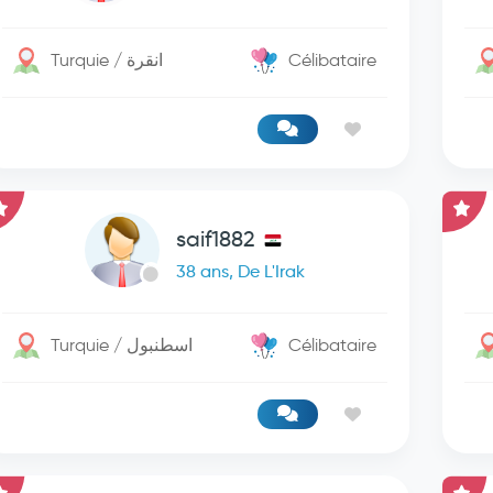
Turquie / انقرة
Célibataire
saif1882
38 ans, De L'Irak
Turquie / اسطنبول
Célibataire