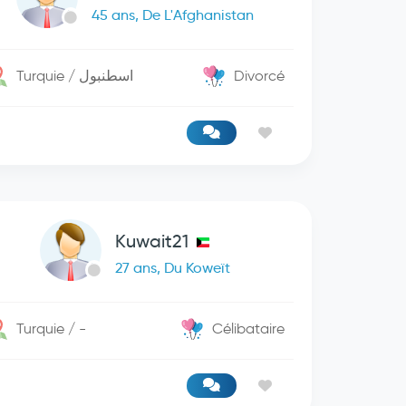
45 ans, De L'Afghanistan
Turquie / اسطنبول
Divorcé
Kuwait21
27 ans, Du Koweït
Turquie / -
Célibataire