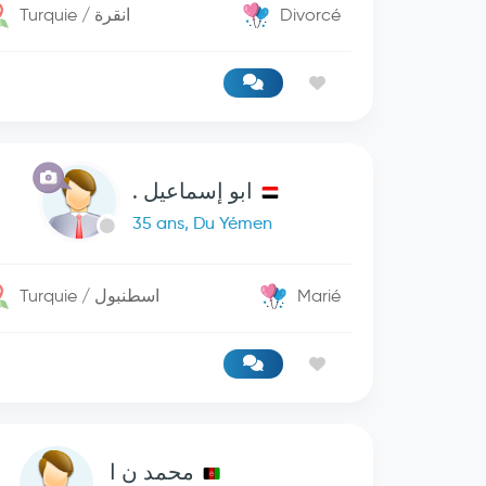
Turquie / انقرة
Divorcé
ابو إسماعيل .
35 ans, Du Yémen
Turquie / اسطنبول
Marié
محمد ن ا