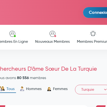
Connexi
embres En Ligne
Nouveaux Membres
Membres Premiu
hercheurs D'âme Sœur De La Turquie
80 556
ous avons
membres
Tous
Hommes
Femmes
Turquie