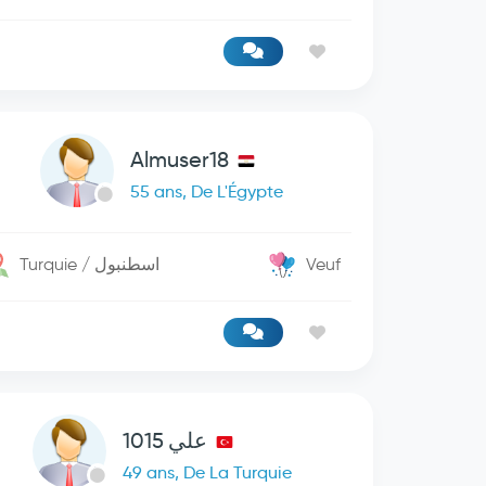
Almuser18
55 ans, De L'Égypte
Turquie / اسطنبول
Veuf
علي 1015
49 ans, De La Turquie