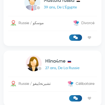
Mustafa russia
39 ans, De L'Égypte
Russie / موسكو
Divorcé
Hlina4me
27 ans, De La Russie
Russie / تشيرنخاييفو
Célibataire