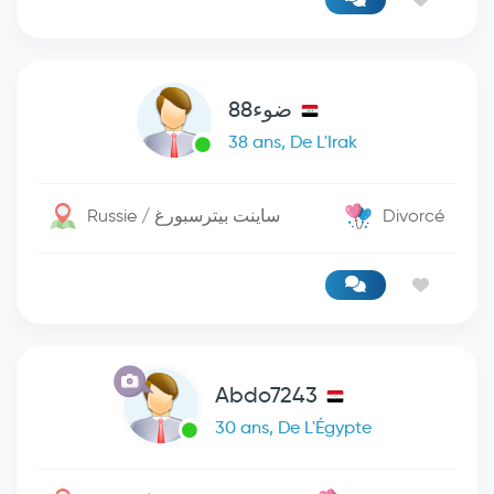
ضوء88
38 ans, De L'Irak
Russie / ساينت بيترسبورغ
Divorcé
Abdo7243
30 ans, De L'Égypte