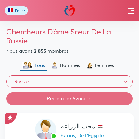
Fr
Chercheurs D'âme Sœur De La
Russie
2 855
Nous avons
membres
Tous
Hommes
Femmes
Russie
Recherche Avancée
محب الزراعه
67 ans, De L'Égypte