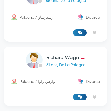
55 ans, De La Pologne
Pologne / رسيزساو
Divorcé
Richard Wagn
61 ans, De La Pologne
Pologne / وارس زاوا
Divorcé