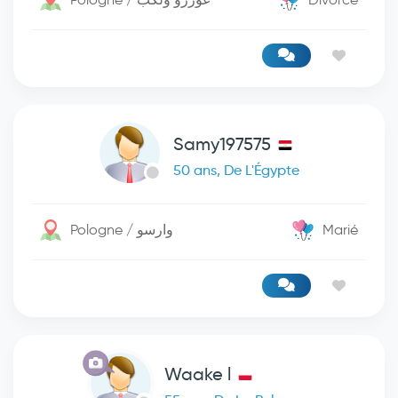
Samy197575
50 ans, De L'Égypte
Pologne / وارسو
Marié
Waake l