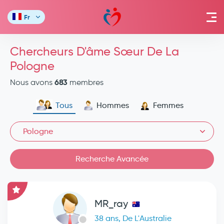
Fr
Chercheurs D'âme Sœur De La
Pologne
683
Nous avons
membres
Tous
Hommes
Femmes
Pologne
Recherche Avancée
MR_ray
38 ans, De L'Australie