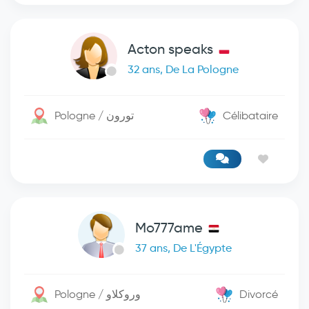
Acton speaks
32 ans, De La Pologne
Pologne / تورون
Célibataire
Mo777ame
37 ans, De L'Égypte
Pologne / وروكلاو
Divorcé