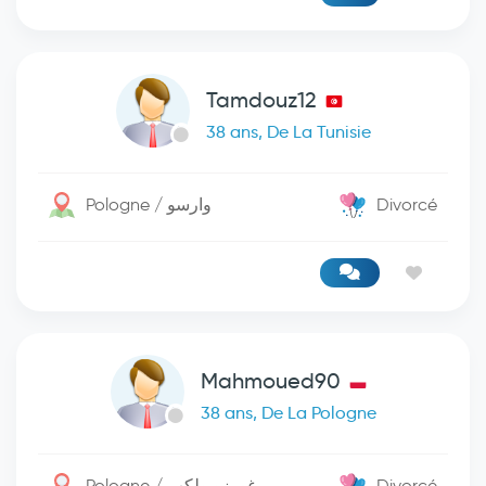
Tamdouz12
38 ans, De La Tunisie
Pologne / وارسو
Divorcé
Mahmoued90
38 ans, De La Pologne
Pologne / غورزو ولكب
Divorcé