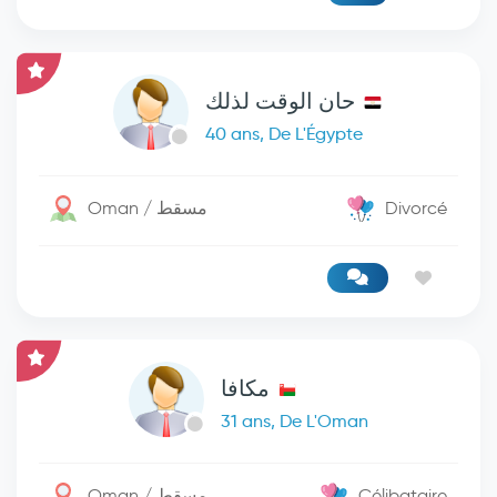
حان الوقت لذلك
40 ans, De L'Égypte
Oman / مسقط
Divorcé
مكافا
31 ans, De L'Oman
Oman / مسقط
Célibataire