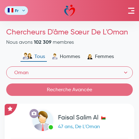
Fr
Chercheurs D'âme Sœur De L'Oman
102 309
Nous avons
membres
Tous
Hommes
Femmes
Oman
Recherche Avancée
Faisal Salim Al
47 ans, De L'Oman