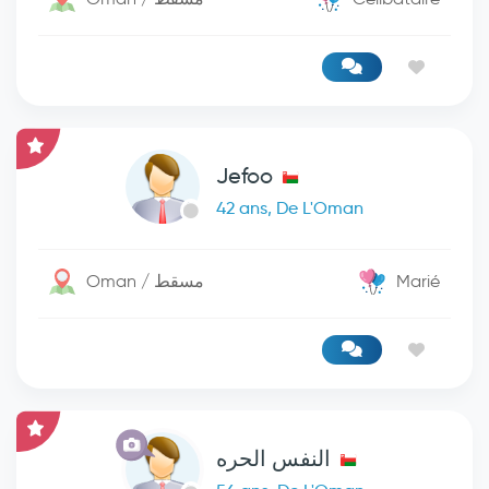
Jefoo
42 ans, De L'Oman
Oman / مسقط
Marié
النفس الحره