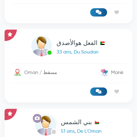
الفعل هوالأصدق
33 ans, Du Soudan
Oman / مسقط
Marié
بني الشمس
51 ans, De L'Oman