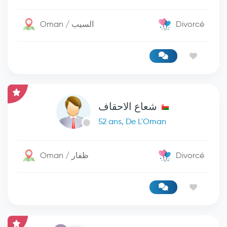
Oman / السيب
Divorcé
شعاع الاحقاف
52 ans, De L'Oman
Oman / ظفار
Divorcé