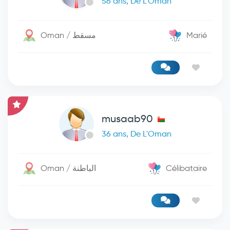
56 ans, De L'Oman
Oman / مسقط
Marié
musaab90
36 ans, De L'Oman
Oman / الباطنة
Célibataire