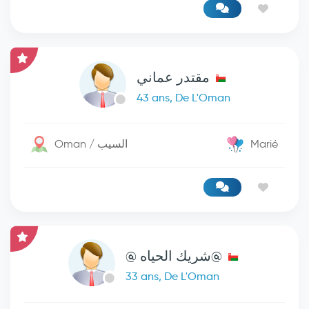
مقتدر عماني
43 ans, De L'Oman
Oman / السيب
Marié
@شريك الحياه @
33 ans, De L'Oman