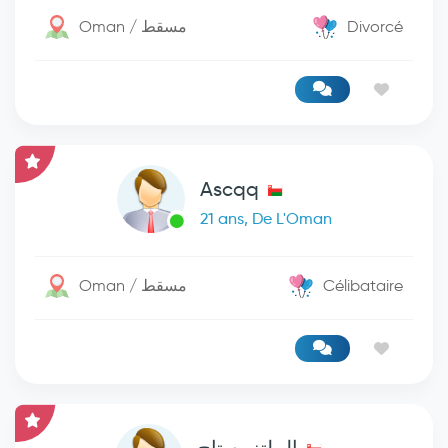
Oman / مسقط
Divorcé
Ascqq
21 ans, De L'Oman
Oman / مسقط
Célibataire