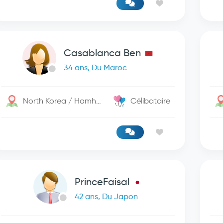
Casablanca Ben
34 ans, Du Maroc
North Korea / Hamhung
Célibataire
PrinceFaisal
42 ans, Du Japon