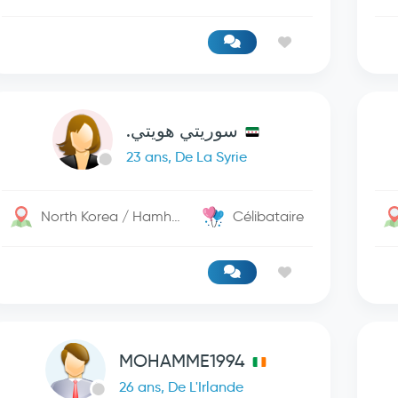
سوريتي هويتي.
23 ans, De La Syrie
North Korea / Hamhung
Célibataire
MOHAMME1994
26 ans, De L'Irlande