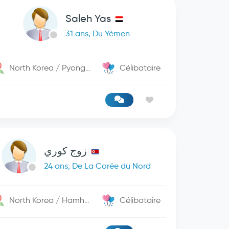
Saleh Yas
31 ans, Du Yémen
North Korea / PyongYang
Célibataire
زوج كوري
24 ans, De La Corée du Nord
North Korea / Hamhung
Célibataire