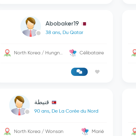
Abobaker19
38 ans, Du Qatar
North Korea / Hungnam
Célibataire
قنيطة
90 ans, De La Corée du Nord
North Korea / Wonsan
Marié