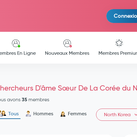
Connexi
embres En Ligne
Nouveaux Membres
Membres Premiu
hercheurs D'âme Sœur De La Corée du 
35
ous avons
membres
Tous
Hommes
Femmes
North Korea