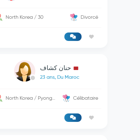
North Korea / 30
Divorcé
حنان كشاف
23 ans, Du Maroc
North Korea / PyongYang
Célibataire