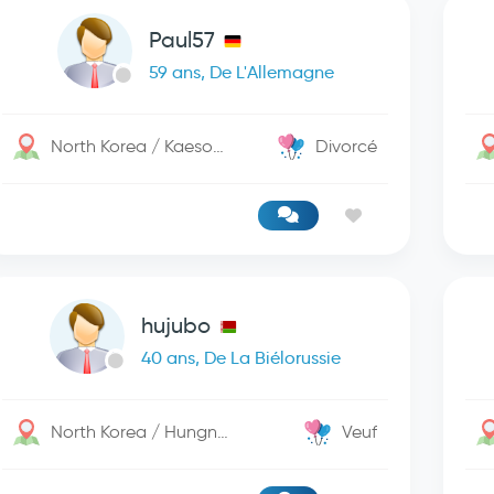
Paul57
59 ans, De L'Allemagne
North Korea / Kaesong
Divorcé
hujubo
40 ans, De La Biélorussie
North Korea / Hungnam
Veuf