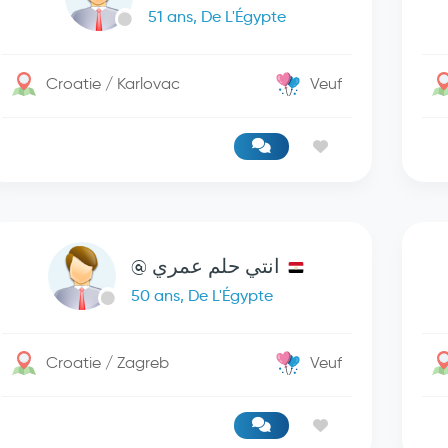
51 ans, De L'Égypte
Croatie / Karlovac
Veuf
انتي حلم عمري @
50 ans, De L'Égypte
Croatie / Zagreb
Veuf