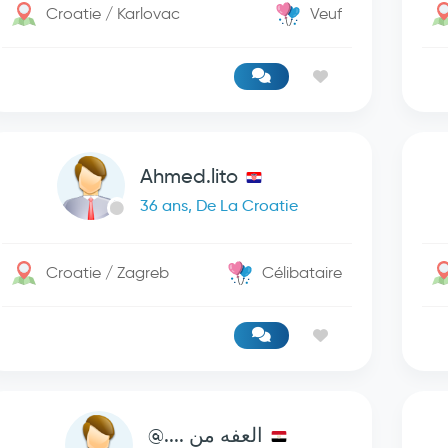
Croatie / Karlovac
Veuf
Ahmed.lito
36 ans, De La Croatie
Croatie / Zagreb
Célibataire
العفه من ....@