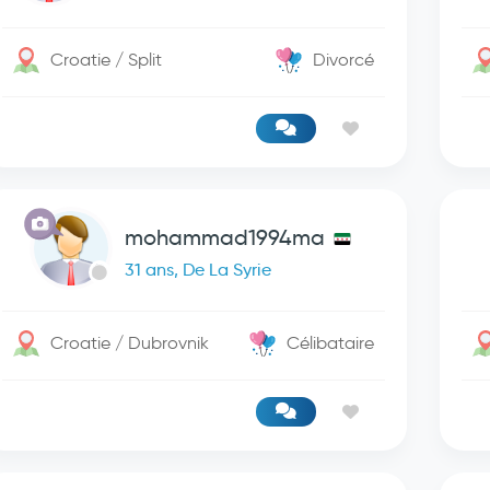
Croatie / Split
Divorcé
mohammad1994ma
31 ans, De La Syrie
Croatie / Dubrovnik
Célibataire