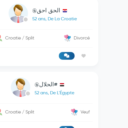
الحق احق@
52 ans, De La Croatie
Croatie / Split
Divorcé
#الحلال@
52 ans, De L'Égypte
Croatie / Split
Veuf