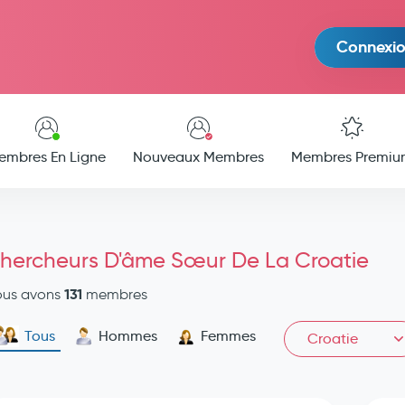
Connexi
embres En Ligne
Nouveaux Membres
Membres Premiu
hercheurs D'âme Sœur De La Croatie
131
ous avons
membres
Tous
Hommes
Femmes
Croatie