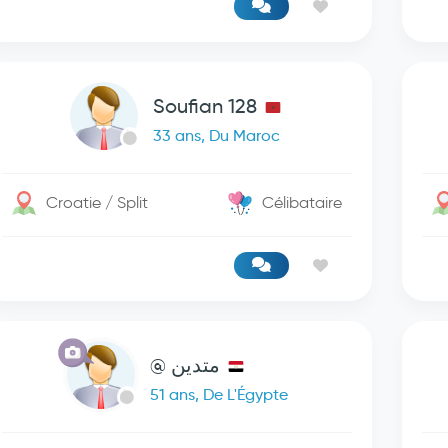
Soufian 128
33 ans, Du Maroc
Croatie / Split
Célibataire
متدين @
51 ans, De L'Égypte