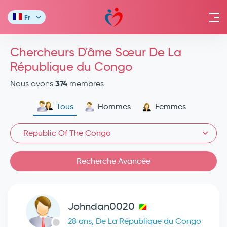
Fr
Chercheurs D'âme Sœur De La
République du Congo
374
Nous avons
membres
Tous
Hommes
Femmes
Republic Of The Congo
Recherche Avancée
Johndan0020
28 ans, De La République du Congo