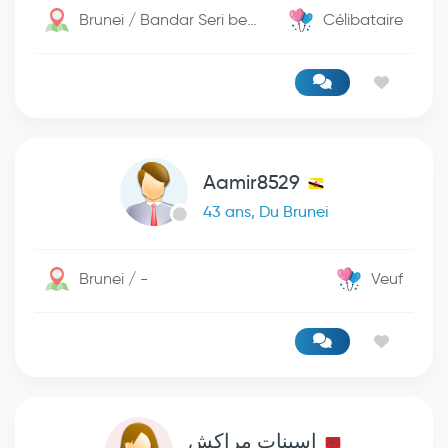
Brunei / Bandar Seri begwan
Célibataire
Aamir8529
43 ans, Du Brunei
Brunei / -
Veuf
اسينات مراكش