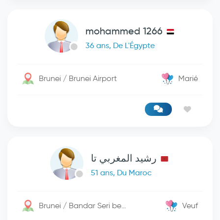
mohammed 1266
36 ans, De L'Égypte
Brunei / Brunei Airport
Marié
رشيد المغربي تا
51 ans, Du Maroc
Brunei / Bandar Seri begwan
Veuf