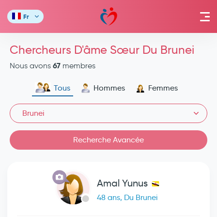
Fr
Chercheurs D'âme Sœur Du Brunei
67
Nous avons
membres
Tous
Hommes
Femmes
Brunei
Recherche Avancée
Amal Yunus
48 ans, Du Brunei