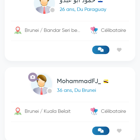
حمود ابو عبدو
26 ans, Du Paraguay
Brunei / Bandar Seri begwan
Célibataire
MohammadFJ_
36 ans, Du Brunei
Brunei / Kuala Belait
Célibataire