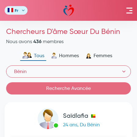
Fr
Chercheurs D'âme Sœur Du Bénin
436
Nous avons
membres
Tous
Hommes
Femmes
Bénin
Recherche Avancée
Saïdlafia
24 ans, Du Bénin