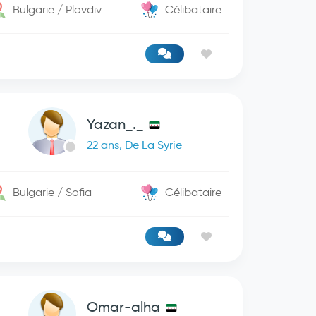
Bulgarie / Plovdiv
Célibataire
Yazan_._
22 ans, De La Syrie
Bulgarie / Sofia
Célibataire
Omar-alha