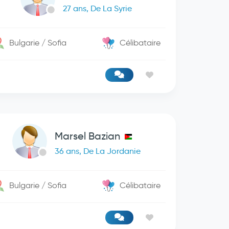
27 ans, De La Syrie
Bulgarie / Sofia
Célibataire
Marsel Bazian
36 ans, De La Jordanie
Bulgarie / Sofia
Célibataire