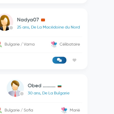
Nadya07
25 ans, De La Macédoine du Nord
Bulgarie / Varna
Célibataire
Obed ..........
30 ans, De La Bulgarie
Bulgarie / Sofia
Marié