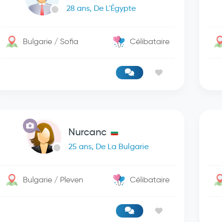
28 ans, De L'Égypte
Bulgarie / Sofia
Célibataire
Nurcanc
25 ans, De La Bulgarie
Bulgarie / Pleven
Célibataire