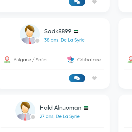
Sadk8899
38 ans, De La Syrie
Bulgarie / Sofia
Célibataire
Hald Alnuoman
27 ans, De La Syrie