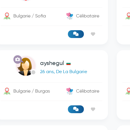
Bulgarie / Sofia
Célibataire
ayshegul
26 ans, De La Bulgarie
Bulgarie / Burgas
Célibataire