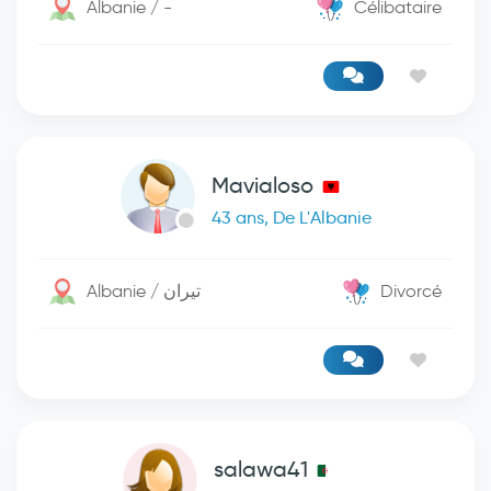
Albanie / -
Célibataire
Mavialoso
43 ans, De L'Albanie
Albanie / تيران
Divorcé
salawa41