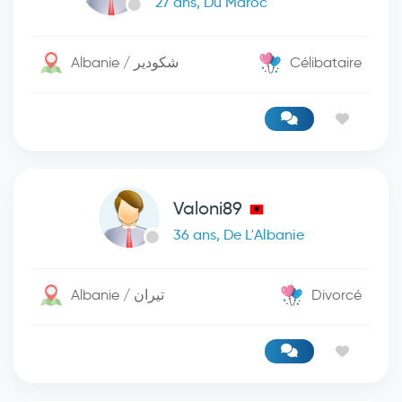
27 ans, Du Maroc
Albanie / شكودير
Célibataire
Valoni89
36 ans, De L'Albanie
Albanie / تيران
Divorcé