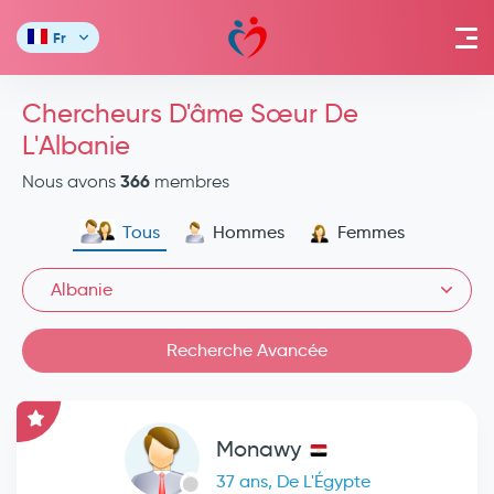
Fr
Chercheurs D'âme Sœur De
L'Albanie
366
Nous avons
membres
Tous
Hommes
Femmes
Albanie
Recherche Avancée
Monawy
37 ans, De L'Égypte