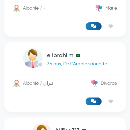
Albanie / -
Marié
e Ibrahi m
36 ans, De L'Arabie saoudite
Albanie / تيران
Divorcé