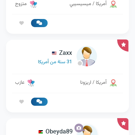
أمريكا / ميسيسيبي
متزوج
Zaxx
31 سنة من أمريكا
أمريكا / اريزونا
عازب
Obeyda89