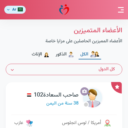
Ar
الأعضاء المتميزين
الأعضاء المميزين الحاصلين على مزايا خاصة
الكل
الذكور
الإناث
كل الدول
صاحب السعادة102
38 سنة من اليمن
أمريكا / لوس انجلوس
عازب