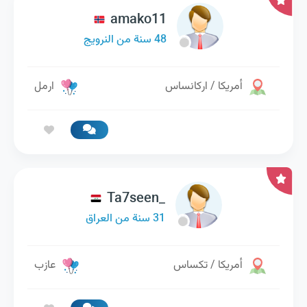
amako11
48 سنة من النرويج
أمريكا / اركانساس
ارمل
Ta7seen_
31 سنة من العراق
أمريكا / تكساس
عازب