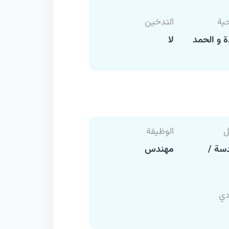
حية
التدخين
 و الحمد
لا
ل
الوظيفة
سة /
مهندس
دي