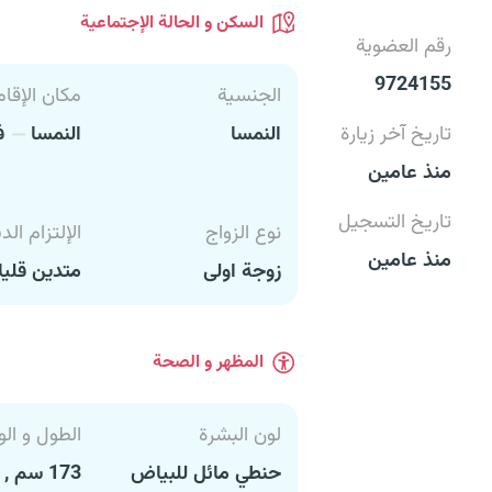
السكن و الحالة الإجتماعية
رقم العضوية
9724155
الجنسية
مكان الإقام
تاريخ آخر زيارة
النمسا
النمسا
في
منذ عامين
تاريخ التسجيل
نوع الزواج
الإلتزام الد
منذ عامين
زوجة اولى
متدين قليل
المظهر و الصحة
لون البشرة
الطول و الو
حنطي مائل للبياض
173 سم , 79 كغ