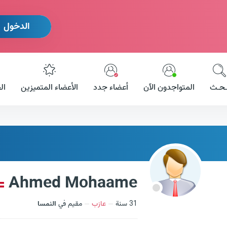
الدخول
ـحـث
المتواجدون الآن
أعضاء جدد
الأعضاء المتميزين
ال
Ahmed Mohaame
31 سنة
عازب
مقيم في
النمسا