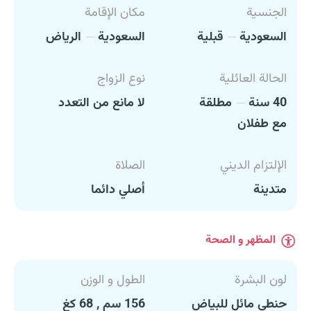
الجنسية
مكان الإقامة
السعودية
قبلية
السعودية
الرياض
الحالة العائلية
نوع الزواج
40 سنة
مطلقة
لا مانع من التعدد
مع طفلان
الإلتزام الديني
الصلاة
متدينة
أصلي دائما
المظهر و الصحة
لون البشرة
الطول و الوزن
حنطي مائل للبياض
156 سم , 68 كغ