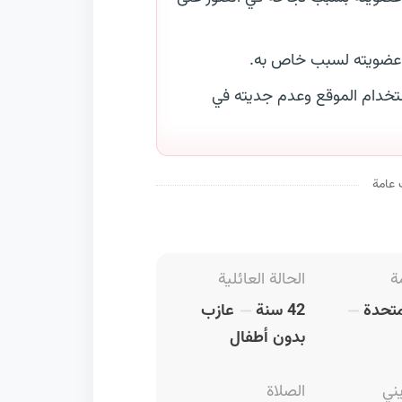
 عضويته لسبب خاص به.
خدام الموقع وعدم جديته في
 عامة
ة
الحالة العائلية
متحدة
42 سنة
عازب
بدون أطفال
يني
الصلاة