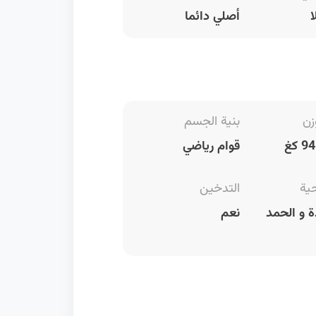
ا
أصلي دائما
زن
بنية الجسم
قوام رياضي
حية
التدخين
 و الحمد
نعم