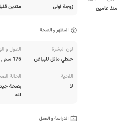
زوجة اولى
متدين قليل
منذ عامين
المظهر و الصحة
لون البشرة
الطول و الو
حنطي مائل للبياض
175 سم , 94 كغ
اللحية
الحالة الص
لا
بصحة جيدة
لله
الدراسة و العمل