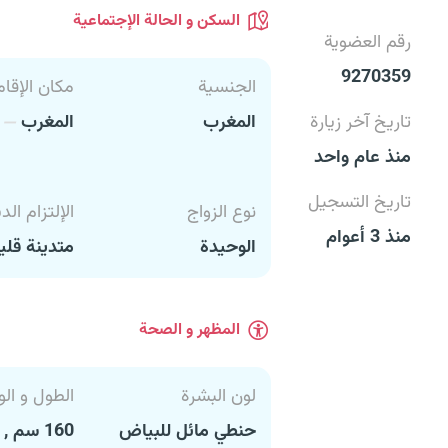
السكن و الحالة الإجتماعية
رقم العضوية
9270359
الجنسية
مكان الإقام
تاريخ آخر زيارة
المغرب
المغرب
أ
منذ عام واحد
تاريخ التسجيل
نوع الزواج
الإلتزام الد
منذ 3 أعوام
الوحيدة
متدينة قليل
المظهر و الصحة
لون البشرة
الطول و الو
حنطي مائل للبياض
160 سم , 66 كغ