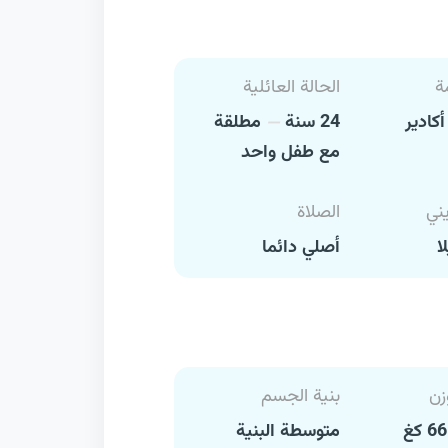
ة
الحالة العائلية
كادير
24 سنة
مطلقة
مع طفل واحد
يني
الصلاة
ا
أصلي دائما
زن
بنية الجسم
متوسطة البنية