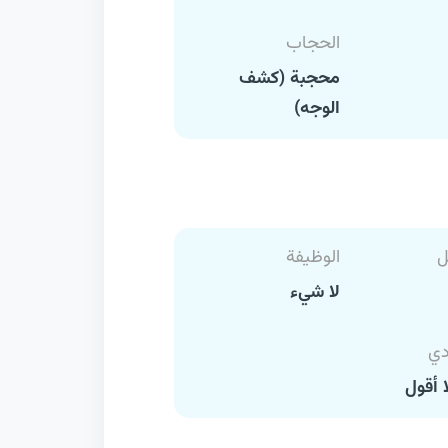
الحجاب
محجبة (كشف
الوجه)
ل
الوظيفة
لا شيء
دي
 أقول