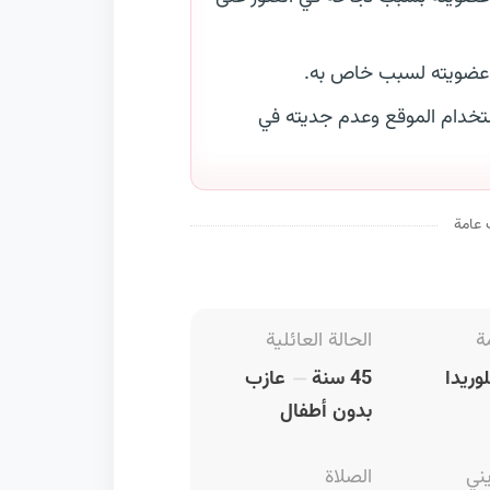
 عضويته لسبب خاص به.
خدام الموقع وعدم جديته في
 عامة
ة
الحالة العائلية
وريدا
45 سنة
عازب
بدون أطفال
يني
الصلاة