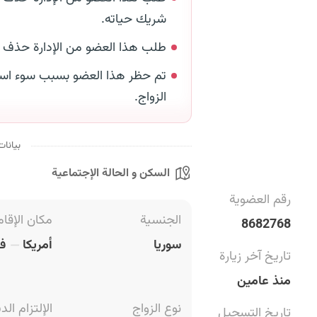
شريك حياته.
طلب هذا العضو من الإدارة حذف
تم حظر هذا العضو بسبب سوء است
الزواج.
بيانات
السكن و الحالة الإجتماعية
رقم العضوية
الجنسية
مكان الإقام
8682768
سوريا
أمريكا
فل
تاريخ آخر زيارة
منذ عامين
نوع الزواج
الإلتزام الد
تاريخ التسجيل