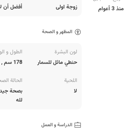
زوجة اولى
أفضل أن لا
منذ 3 أعوام
المظهر و الصحة
لون البشرة
الطول و الو
حنطي مائل للسمار
178 سم , 76 كغ
اللحية
الحالة الص
لا
بصحة جيدة
لله
الدراسة و العمل