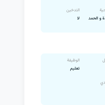
حية
التدخين
 و الحمد
لا
ل
الوظيفة
تعليم
دي