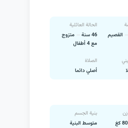
ة
الحالة العائلية
القصيم
46 سنة
متزوج
مع 4 أطفال
يني
الصلاة
ا
أصلي دائما
زن
بنية الجسم
متوسط البنية