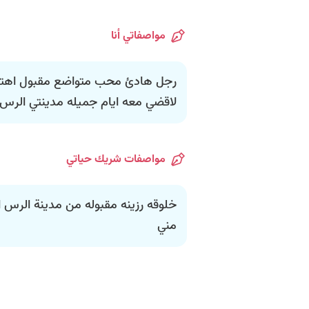
مواصفاتي أنا
رجل هادئ محب متواضع مقبول اهتم
لاقضي معه ايام جميله مدينتي الرس
مواصفات شريك حياتي
خلوقه رزينه مقبوله من مدينة الرس او
مني