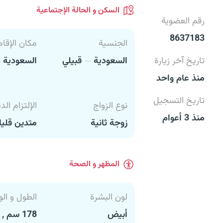
السكن و الحالة الإجتماعية
رقم العضوية
8637183
الجنسية
مكان الإقام
تاريخ آخر زيارة
السعودية
قبيلي
السعودية
منذ عام واحد
تاريخ التسجيل
نوع الزواج
الإلتزام الد
منذ 3 أعوام
زوجة ثانية
متدين قليل
المظهر و الصحة
لون البشرة
الطول و الو
أبيض
178 سم , 80 كغ