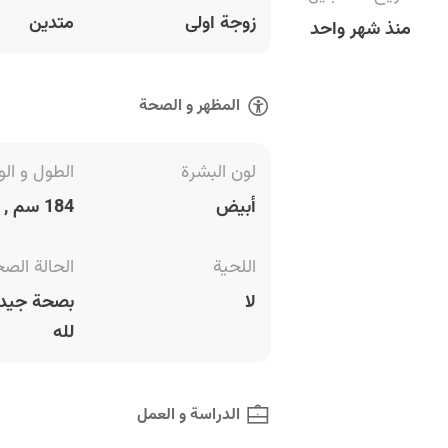
زوجة اولى
متدين
منذ شهر واحد
المظهر و الصحة
لون البشرة
الطول و الو
أبيض
184 سم , 86 كغ
اللحية
الحالة الص
لا
بصحة جيدة
لله
الدراسة و العمل