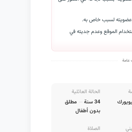
 عضويته لسبب خاص به.
خدام الموقع وعدم جديته في
 عامة
ة
الحالة العائلية
ويورك
34 سنة
مطلق
بدون أطفال
يني
الصلاة