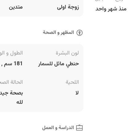
زوجة اولى
متدين
منذ شهر واحد
المظهر و الصحة
لون البشرة
الطول و الو
حنطي مائل للسمار
181 سم , 87 كغ
اللحية
الحالة الص
لا
بصحة جيدة
لله
الدراسة و العمل