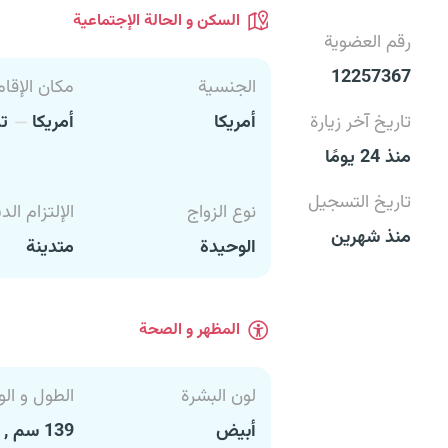
السكن و الحالة الإجتماعية
رقم العضوية
12257367
الجنسية
مكان الإقام
تاريخ آخر زيارة
أمريكا
أمريكا
تي
منذ 24 يومًا
تاريخ التسجيل
نوع الزواج
الإلتزام الد
منذ شهرين
الوحيدة
متدينة
المظهر و الصحة
لون البشرة
الطول و الو
أبيض
139 سم , 50 كغ