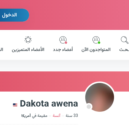
الدخول
ـحـث
المتواجدون الآن
أعضاء جدد
الأعضاء المتميزين
ال
Dakota awena
33 سنة
آنسة
مقيمة في
أمريكا